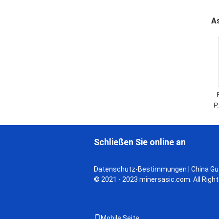
G
A
P
T
Schließen Sie online an
Datenschutz-Bestimmungen
| China Gu
© 2021 - 2023 minersasic.com. All Righ
Mobile Seite