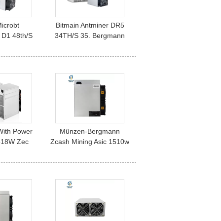
icrobt
Bitmain Antminer DR5
 D1 48th/S
34TH/S 35. Bergmann
ke256r14
Asic Dcr-1800W
decred-
 Device
ith Power
Münzen-Bergmann
418W Zec
Zcash Mining Asic 1510w
 135k Sol/S
Asic Bitmain Antminer
Bergmann
Z15 420ksol/S Equihash
ice
Zec