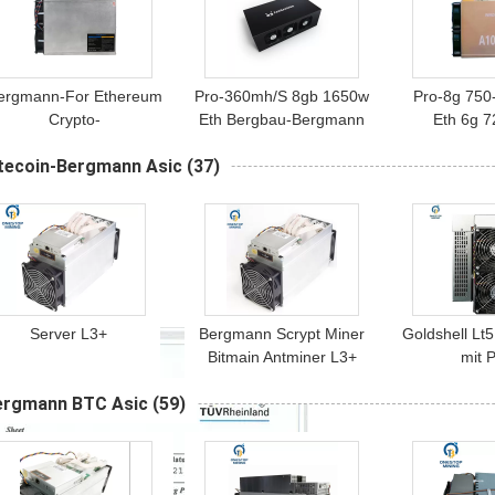
ergmann-For Ethereum
Pro-360mh/S 8gb 1650w
Pro-8g 750
Crypto-
Eth Bergbau-Bergmann
Eth 6g 
ergwerksmaschine Eth-
Ethereum Mining
Ethereu
itecoin-Bergmann Asic
(37)
Bergbau-Gerät
Machine Asic
Bergmann I
Innosilicon A10pro 6g
Pandaminer B7
A10 Dragonx 
720mh Asic
A10 
Server L3+
Bergmann Scrypt Miner
Goldshell Lt
Bitmain Antminer L3+
mit P
504 Mh/S Litecoin
Stromver
ergmann BTC Asic
(59)
Litecoin-Be
Mining Rig D
Min