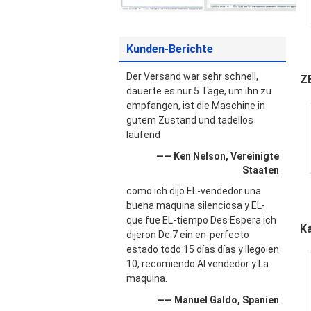
Kunden-Berichte
B
Der Versand war sehr schnell,
Z
dauerte es nur 5 Tage, um ihn zu
empfangen, ist die Maschine in
gutem Zustand und tadellos
laufend
—— Ken Nelson, Vereinigte
Staaten
como ich dijo EL-vendedor una
buena maquina silenciosa y EL-
que fue EL-tiempo Des Espera ich
K
dijeron De 7 ein en-perfecto
estado todo 15 días días y llego en
10, recomiendo Al vendedor y La
maquina.
—— Manuel Galdo, Spanien