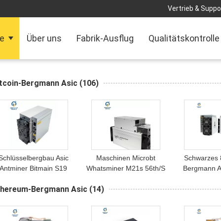
Vertrieb & Suppor
te
Über uns
Fabrik-Ausflug
Qualitätskontrolle
itcoin-Bergmann Asic
(106)
Schlüsselbergbau Asic
Maschinen Microbt
Schwarzes 8
Antminer Bitmain S19
Whatsminer M21s 56th/S
Bergmann A
95th/S S19jpro
Sha-256 3360w Bitcoin
Kette Avalon
thereum-Bergmann Asic
(14)
96T/100T/104T S19pro
Asic
85
10T Bitcoin Bergmann-
Sha-256 Blockchain