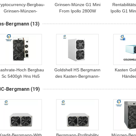
ryptocurrency-Bergbau-
Grinsen-Münze G1 Mini
Rentabilität
Grinsen-Münzen-
From Ipollo 2800W
Ipollo G1 Min
ergmann Ipollo G1 Mini
40G/S, die Asic-Pool
40Gpas/S 
ns-Bergmann
(13)
Asic Miner 1.4gpas/S
gewinnt
100w
ashrate-Hoch Bergbau
Goldshell HS Bergmann
Kasten Gol
Sc 5400gh Hns Hs5
des Kasten-Bergmann-
Händed
Goldshell Hns
235GH S Blake2B Hns
Algorithmu
BC-Bergmann
(19)
Bergmann-2700gh
Asic
Hns-Bergma
162w B
Kredit-Bergmann-With
Bergmann-Profitability
Münzen-Ber