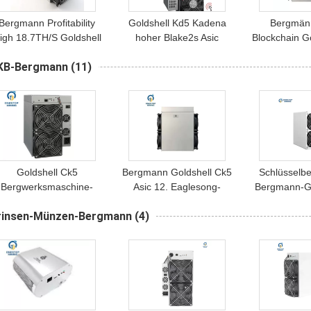
Bergmann Profitability
Goldshell Kd5 Kadena
Bergmänn
igh 18.7TH/S Goldshell
hoher Blake2s Asic
Blockchain G
Kd5 Kadena mit
Bergmann der
Kadena Ber
KB-Bergmann
(11)
Stromversorgung Kda-
Bergmann-18.
Th/S 22
Münzen-Bergmann
Rentabilitäts-
Bergm
200x264x290mm
Goldshell Ck5
Bergmann Goldshell Ck5
Schlüsselb
Bergwerksmaschine-
Asic 12. Eaglesong-
Bergmann-Go
Schlüsselanlage des
Bergmann-
Box-Bergma
rinsen-Münzen-Bergmann
(4)
Netz-Bergmann-12th/S
Cryptocurrency
21
Ckb
Blockchain Mining-
Maschine