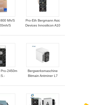
-800 Mh/S
Pro-Eth Bergmann Asic
720mh/S
Devices Innosilicon A10
m Asics
Bergmann-750mh
nnosilicon
500mh Ethereum
Innosilicon
Pro
5 Pro-2450m
Bergwerksmaschine
.S.-
Bitmain Antminer L7
sorgung
9160Gh LTC Blockchain-
rgmann Asic
Doge-Bergmann Asic
oge Bitcoin
11.6-13.0V
er