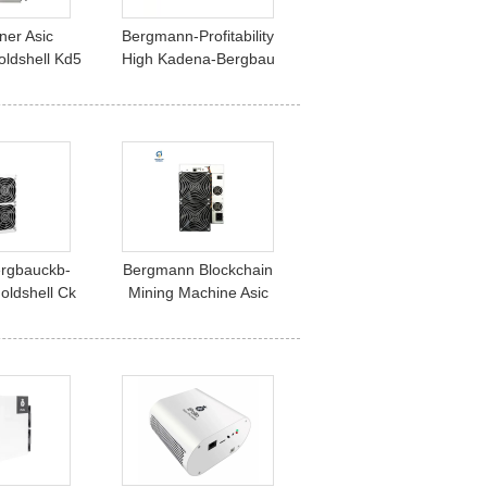
er Asic
Bergmann-Profitability
oldshell Kd5
High Kadena-Bergbau
gmann-18,7
Asic-Ausrüstung 6.4th/S
50W Kda
Goldshell Kd2 Kadena
änner
ergbauckb-
Bergmann Blockchain
ldshell Ck
Mining Machine Asic
nn 1050GH
Goldshell Ck5 12. 2400W
5W
Ckb Asic