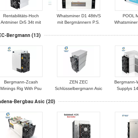
Rentabilitäts-Hoch
Whatsminer D1 48th/S
POOL M
Antminer Dr5 34t mit
mit Bergmännern P.S.
Whatsminer
ergmann Asic Pool P.S.
Blake256r14 decred
2200w Bla
EC-Bergmann
(13)
Decred
Bergbauhardware
Bergbau
Bergmann
Bergmann-Zcash
ZEN ZEC
Bergmann-W
Minings Rig With Psu
Schlüsselbergmann Asic
Supplys 1
ZEC Antminer Z15 420
1515w Bergmann-
Antminer Z11
adena-Bergbau Asic
(20)
Ksol/S Equihash Asic
Bitmain Antminers Z15
Equihash 
Bergmannanlage
420k Equihash
Dev