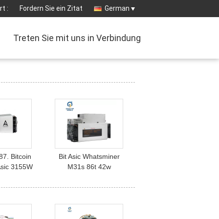
t :
Fordern Sie ein Zitat
German
Treten Sie mit uns in Verbindung
7. Bitcoin
Bit Asic Whatsminer
sic 3155W
M31s 86t 42w
 A1246 83. S
Cryptocurrency der
.
Bergwerksausrüstungs-
256