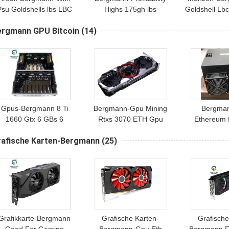
Psu Goldshells lbs LBC
Highs 175gh lbs
Goldshell Lb
BRY KASTEN 175Gh/S
Goldshell Lb1 Lbry
87 Gh/S 80
ergmann GPU Bitcoin
(14)
Kasten Lbry-Bergbau-
162w Hash
Pool
Gpus-Bergmann 8 Ti
Bergmann-Gpu Mining
Bergma
1660 Gtx 6 GBs 6
Rtxs 3070 ETH Gpu
Ethereum 
Gigabyte-Grafikkarte
Bitcoin Grafikkarte 8gb
Bergbau Gp
rafische Karten-Bergmann
(25)
Ethereum-Bergmann
480M
Pandamine
Asic Miners
360mh 8g Et
Grafikkarte-Bergmann
Grafische Karten-
Grafische