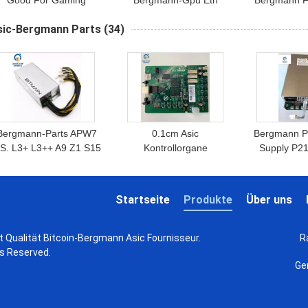
Good For Gaming
Bergmann-Gpu Eth
Bergmann F
eforce Rtx 2060 6g 8g
Ethereum-Bergbau-
Meister-Rad
sic-Bergmann Parts
(34)
nicht Lhr
Anlage Xfx Rx580 8gb
Xt 12g Rx 6
Gp
Bergmann-Parts APW7
0.1cm Asic
Bergmann P
.S. L3+ L3++ A9 Z1 S15
Kontrollorgane
Supply P21
15 S9j Z9 Antminer S9i
Bergmann-Parts Control
Whatsminer
Bitmain Asic
Boards L3 L3+ D3 A3
M21s M3
Stromversorgung
Bitmain Antminer S9
Startseite
Produkte
Über uns
Antminer S9 P.S.
t Qualität Bitcoin-Bergmann Asic Fournisseur.
R
ts Reserved.
Ge