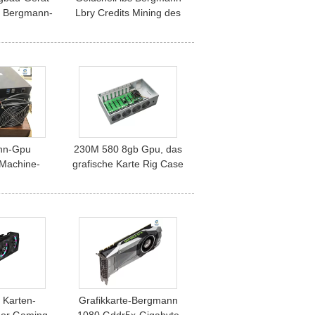
c Bergmann-
Lbry Credits Mining des
w 175 Gh/S
Kasten-Bergmann-
rate Lbry
175Gh/S Lbc Asic
nn-Gpu
230M 580 8gb Gpu, das
Machine-
grafische Karte Rig Case
u Bitcoin
Eth Miner Cpu gewinnt
r B7 Pro-
h Bergmann
 Karten-
Grafikkarte-Bergmann