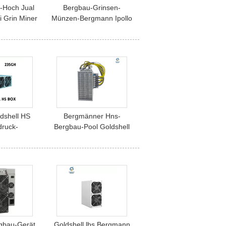
s-Hoch Jual
Bergbau-Grinsen-
i Grin Miner
Münzen-Bergmann Ipollo
40g 2800W
G1 Mini Asic Miner
1.4gpas/S 100w
Cryptocurrency
dshell HS
Bergmänner Hns-
ruck-
Bergbau-Pool Goldshell
s-Bergbau
Hs5 Rentabilitäts-hohes
nn-235gh/S
2.7h/S 5.4Th/S Blake2b
lake2b
gbau-Gerät
Goldshell lbs Bergmann