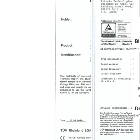
B
m
S
D
2