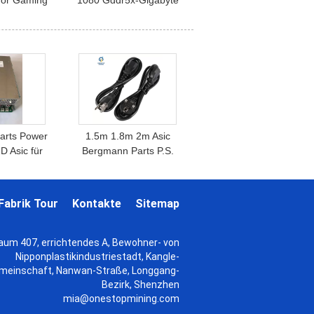
or Gaming
1080 Gddr5x-Gigabyte
eon Rx 6700
Aorus Geforce Nvidia Gtx
700 Xt 16gb
Ti-11gb
u
arts Power
1.5m 1.8m 2m Asic
D Asic für
Bergmann Parts P.S.
 M10s M20s
schnürt Kabel für
0s M31s
Elektronik-Bergmann
Fabrik Tour
Kontakte
Sitemap
aum 407, errichtendes A, Bewohner- von
Nipponplastikindustriestadt, Kangle-
meinschaft, Nanwan-Straße, Longgang-
Bezirk, Shenzhen
mia@onestopmining.com