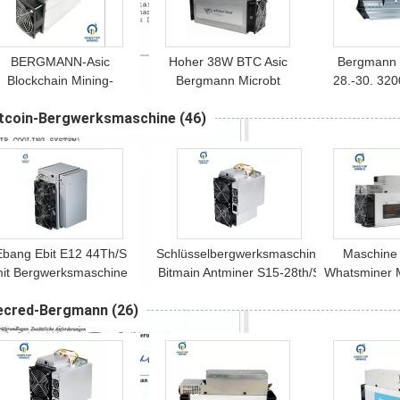
BERGMANN-Asic
Hoher 38W BTC Asic
Bergmann 
Blockchain Mining-
Bergmann Microbt
28.-30. 32
Maschine 82dB Bitmain
Whatsminer M30s 88th/S
Bitcoin Be
itcoin-Bergwerksmaschine
(46)
Antminer S9k 14. Btc
Rentabilitäts-
As
Schlüssel
Ebang Ebit E12 44Th/S
Schlüsselbergwerksmaschine
Maschine
it Bergwerksmaschine
Bitmain Antminer S15-28th/S
Whatsminer 
tromversorgung Ebang
1600w 7nm Chip-BTC Asic
Hashrate 32
ecred-Bergmann
(26)
Ebit
Asic für
05mmx195mmx303mm