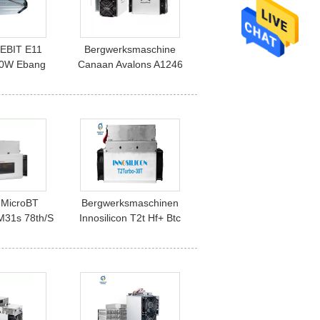
EBIT E11
Bergwerksmaschine
00W Ebang
Canaan Avalons A1246
rgmann-BTC
85. S Bitcoin Blockchain
ic
Schlüsselbergmänner
Asic
 MicroBT
Bergwerksmaschinen
M31s 78th/S
Innosilicon T2t Hf+ Btc
56w Bitcoin
30. 28. SHA256 2200W
 Bergbau
Bitcoin Bergmann-